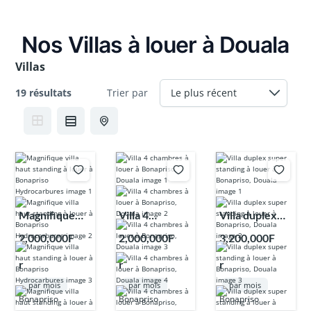
Nos Villas à louer à Douala
Villas
19 résultats
Trier par
Magnifique
Villa 4
Villa duplex
villa haut
chambres à
super standing
2,000,000F
2,000,000F
3,200,000F
standing à
louer à
à louer à
r
r
r
louer à
Bonapriso,
Bonapriso,
Bonapriso
Douala
Douala
par mois
par mois
par mois
Hydrocarbure
Bonapriso
Bonapriso
Bonapriso