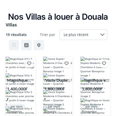
Nos Villas à louer à Douala
Villas
19 résultats
Trier par
Magnifique
:Vaste Duplex
Magnifique et
Villa 3
Moderne 4
Vaste Duplex
1,400,000F
1,800,000F
1,800,000F
chambres
Chambres à
Moderne 4
r
r
r
avec piscine et
Louer –
Chambres à
jardin à louer
Quartier
Louer –
par mois
par mois
par mois
Bonanjo
Quartier
Bonapriso
Bonanjo
Bonapriso