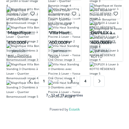
Bonapriso
Magnifique
Villa Haut
DUPLEX à
Villa Bon
Standing 3
Louer à
450,000Fr
600,000Fr
400,000Fr
Standing 3
Chambres
KOTTO
par mois
par mois
par mois
Chambres à
avec Piscine à
RÉSIDENCE
Bonamoussadi
Yassa
KOTTO
Louer –
Louer – Yassa
Quartier
Cité Chirac
Bonamoussadi
1
2
3
4
7 - 12 of 19 properties
Powered by
Estatik