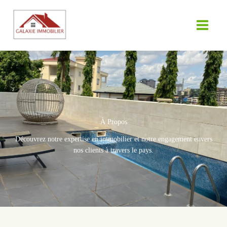
Aller
au
contenu
À Propos
Découvrez notre expertise en immobilier et notre engagement envers
nos clients à travers le pays.