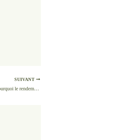
SUIVANT
Investir à Douala : Pourquoi le rendement locatif des villas est en hausse : Expertise Immobilière n°2