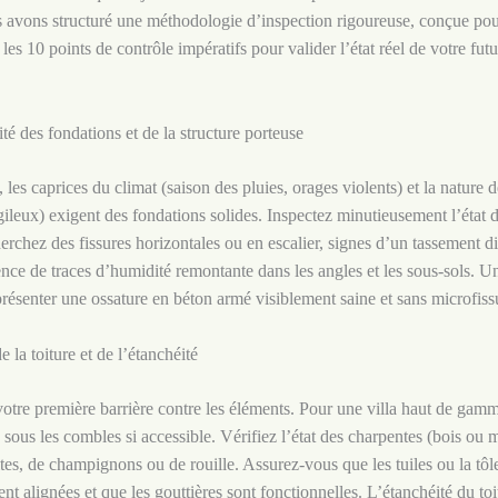
us avons structuré une méthodologie d’inspection rigoureuse, conçue pou
 les 10 points de contrôle impératifs pour valider l’état réel de votre futu
té des fondations et de la structure porteuse
es caprices du climat (saison des pluies, orages violents) et la nature d
argileux) exigent des fondations solides. Inspectez minutieusement l’état 
erchez des fissures horizontales ou en escalier, signes d’un tassement dif
ence de traces d’humidité remontante dans les angles et les sous-sols. Un
présenter une ossature en béton armé visiblement saine et sans microfiss
de la toiture et de l’étanchéité
 votre première barrière contre les éléments. Pour une villa haut de gamm
 sous les combles si accessible. Vérifiez l’état des charpentes (bois ou m
ites, de champignons ou de rouille. Assurez-vous que les tuiles ou la tôl
nt alignées et que les gouttières sont fonctionnelles. L’étanchéité du toit