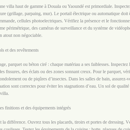
une villa haut de gamme à Douala ou Yaoundé est primordiale. Inspectez
ôture (grillage, parpaing, mur). Le portail électrique ou automatique doit ê
mmande, cellules photoelectriques. Vérifiez la présence et le fonctionn
me périmétrique, des caméras de surveillance et du système de vidéoph
un atout non négociable.
ols et des revêtements
age, parquet ou béton ciré : chaque matériau a ses faiblesses. Inspectez 
es fissures, des éclats ou des zones sonnant creux. Pour le parquet, vérif
ondolement ou de piqûres d’insectes. Dans les salles de bain, assurez-v
tion sont correctes pour éviter les stagnations d’eau. Un sol de qualité e
villa.
des finitions et des équipements intégrés
t la différence. Ouvrez tous les placards, tiroirs et portes de dressing. Vé
es coulisses. Testez les équipements de la cuisine : hotte, plaques de cui