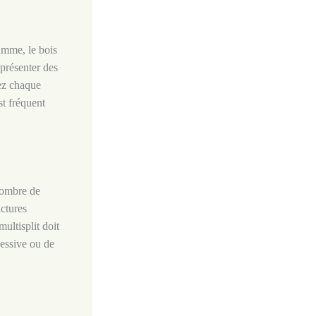
gamme, le bois
 présenter des
mez chaque
st fréquent
 nombre de
actures
ultisplit doit
essive ou de