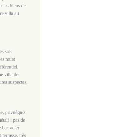
r les biens de
re villa au
es sols
des murs
férentiel.
e villa de
ures suspectes.
e, privilégiez
étal) : pas de
e bac acier
-terrasse, très