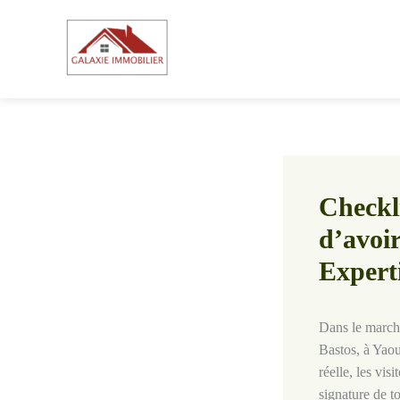
Aller
au
contenu
Checkli
d’avoir
Expert
Dans le marché
Bastos, à Yaou
réelle, les vis
signature de t