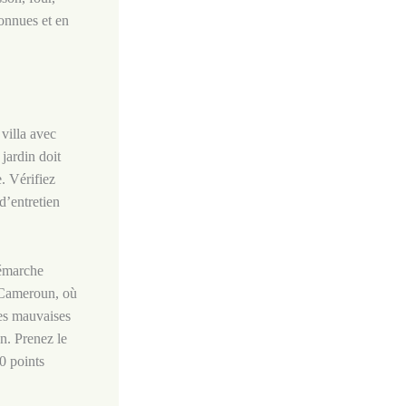
onnues et en
 villa avec
 jardin doit
. Vérifiez
 d’entretien
démarche
u Cameroun, où
les mauvaises
on. Prenez le
0 points