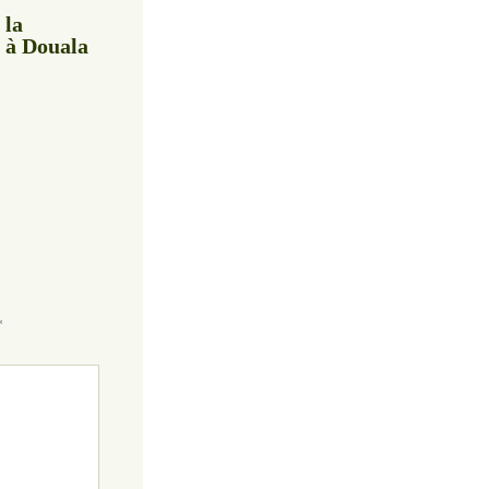
 la
a à Douala
*