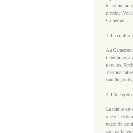
le terrain, no
prestige. Voici
Cameroun.
1. La conformi
Au Cameroun, l
(latéritique, 
porteurs. Rech
Vérifiez l’abs
standing doit 
2. L’intégrité 
La toiture est
une inspection
traces de term
sont parfaiteme