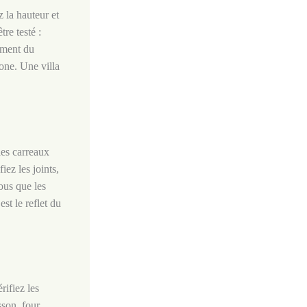
 la hauteur et
tre testé :
ement du
one. Une villa
les carreaux
iez les joints,
ous que les
st le reflet du
rifiez les
sson, four,