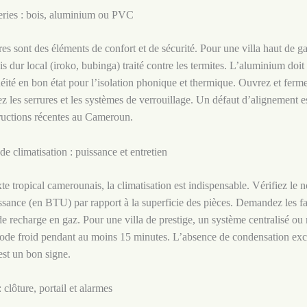
eries : bois, aluminium ou PVC
tres sont des éléments de confort et de sécurité. Pour une villa haut de 
is dur local (iroko, bubinga) traité contre les termites. L’aluminium doit
héité en bon état pour l’isolation phonique et thermique. Ouvrez et fer
iez les serrures et les systèmes de verrouillage. Un défaut d’alignement e
ructions récentes au Cameroun.
de climatisation : puissance et entretien
te tropical camerounais, la climatisation est indispensable. Vérifiez le
uissance (en BTU) par rapport à la superficie des pièces. Demandez les f
de recharge en gaz. Pour une villa de prestige, un système centralisé ou m
mode froid pendant au moins 15 minutes. L’absence de condensation exc
est un bon signe.
: clôture, portail et alarmes