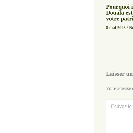
Pourquoi i
Douala est
votre pat
8 mai 2026
/
No
Laisser u
Votre adresse 
Écrivez
ici…