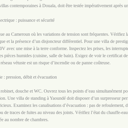
 villas contemporaines à Douala, doit être testée impérativement après un
ectrique : puissance et sécurité
que au Cameroun où les variations de tension sont fréquentes. Vérifiez l
que et la présence d’un disjoncteur différentiel. Pour une villa de presti
0V avec une mise à la terre conforme. Inspectez les prises, les interrupte
es pièces humides (cuisine, salle de bain). Exigez de voir le certificat d
 réseau vétuste est un risque d’incendie ou de panne coûteuse.
e : pression, débit et évacuation
robinet, douche et WC. Ouvrez tous les points d’eau simultanément pour
ion. Une villa de standing à Yaoundé doit disposer d’un surpresseur per
ricieux. Examinez les canalisations d’évacuation : pas de refoulement, 
 de traces de fuites au niveau des joints. Vérifiez l’état du chauffe-eau 
tée au nombre de chambres.